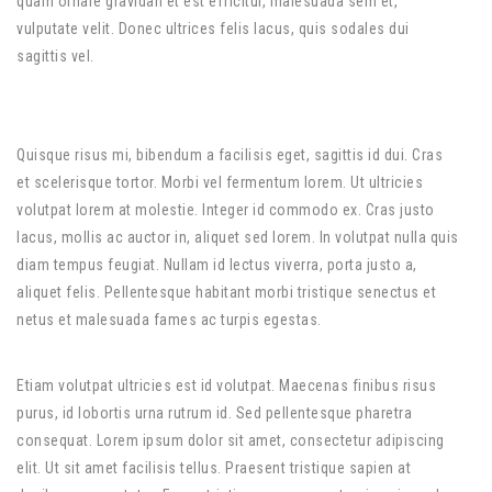
quam ornare gravidan et est efficitur, malesuada sem et,
vulputate velit. Donec ultrices felis lacus, quis sodales dui
sagittis vel.
Quisque risus mi, bibendum a facilisis eget, sagittis id dui. Cras
et scelerisque tortor. Morbi vel fermentum lorem. Ut ultricies
volutpat lorem at molestie. Integer id commodo ex. Cras justo
lacus, mollis ac auctor in, aliquet sed lorem. In volutpat nulla quis
diam tempus feugiat. Nullam id lectus viverra, porta justo a,
aliquet felis. Pellentesque habitant morbi tristique senectus et
netus et malesuada fames ac turpis egestas.
Etiam volutpat ultricies est id volutpat. Maecenas finibus risus
purus, id lobortis urna rutrum id. Sed pellentesque pharetra
consequat. Lorem ipsum dolor sit amet, consectetur adipiscing
elit. Ut sit amet facilisis tellus. Praesent tristique sapien at