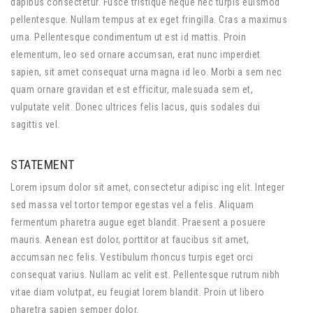
dapibus consectetur. Fusce tristique neque nec turpis euismod
pellentesque. Nullam tempus at ex eget fringilla. Cras a maximus
urna. Pellentesque condimentum ut est id mattis. Proin
elementum, leo sed ornare accumsan, erat nunc imperdiet
sapien, sit amet consequat urna magna id leo. Morbi a sem nec
quam ornare gravidan et est efficitur, malesuada sem et,
vulputate velit. Donec ultrices felis lacus, quis sodales dui
sagittis vel.
STATEMENT
Lorem ipsum dolor sit amet, consectetur adipisc ing elit. Integer
sed massa vel tortor tempor egestas vel a felis. Aliquam
fermentum pharetra augue eget blandit. Praesent a posuere
mauris. Aenean est dolor, porttitor at faucibus sit amet,
accumsan nec felis. Vestibulum rhoncus turpis eget orci
consequat varius. Nullam ac velit est. Pellentesque rutrum nibh
vitae diam volutpat, eu feugiat lorem blandit. Proin ut libero
pharetra sapien semper dolor.