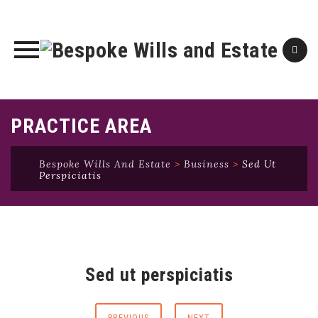
Skip
PRACTICE AREA
to
content
Bespoke Wills And Estate
>
Business
>
Sed Ut
Perspiciatis
Sed ut perspiciatis
PREVIOUS
NEXT